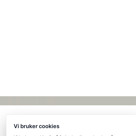
Vi bruker cookies
Et unikt posisjonert