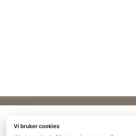
Vi bruker cookies
Et unikt posisjonert