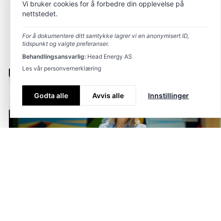
Vi bruker cookies for å forbedre din opplevelse på
nettstedet.
For å dokumentere ditt samtykke lagrer vi en anonymisert ID,
tidspunkt og valgte preferanser.
Behandlingsansvarlig:
Head Energy AS
Les vår personvernerklæring
Godta alle
Avvis alle
Innstillinger
Renate er fagansvarlig
NO
Kontakt
for kvalitet og risiko i
Tagger
Konsulent
Fornebubanen
Konsulent
,
Bygg og anlegg
,
Infrastruktur
Dato
23. juni 2026