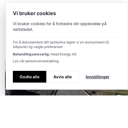
Vi bruker cookies
Vi bruker cookies for å forbedre din opplevelse på
nettstedet.
For å dokumentere ditt samtykke lagrer vi en anonymisert ID,
tidspunkt og valgte preferanser.
Behandlingsansvarlig:
Head Energy AS
Les vår personvernerklæring
Godta alle
Avvis alle
Innstillinger
Lye B10–B11 på Lyefjell
Tagger
Prosjektering
,
VVA
Dato