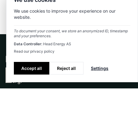
We use cookies to improve your experience on our
website.
To document your consent, we store an anonymized ID, timestamp
and your preferences.
Data Controller:
Head Energy AS
Read our privacy policy
Accept all
Reject all
Settings
Markeder
Energi
Bygg og anlegg
Consulting Services
Om oss
Bærekraft
Historie