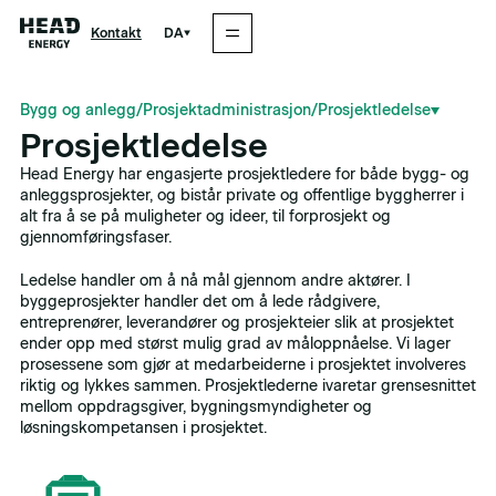
DA
Kontakt
Bygg og anlegg
/
Prosjektadministrasjon
/
Prosjektledelse
Prosjektledelse
Head Energy har engasjerte prosjektledere for både bygg- og
anleggsprosjekter, og bistår private og offentlige byggherrer i
alt fra å se på muligheter og ideer, til forprosjekt og
gjennomføringsfaser.
Ledelse handler om å nå mål gjennom andre aktører. I
byggeprosjekter handler det om å lede rådgivere,
entreprenører, leverandører og prosjekteier slik at prosjektet
ender opp med størst mulig grad av måloppnåelse. Vi lager
prosessene som gjør at medarbeiderne i prosjektet involveres
riktig og lykkes sammen. Prosjektlederne ivaretar grensesnittet
mellom oppdragsgiver, bygningsmyndigheter og
løsningskompetansen i prosjektet.