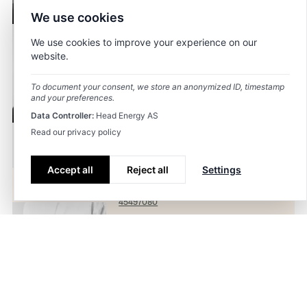
48496168
We use cookies
Armand Skandsen
We use cookies to improve your experience on our
website.
Senior prosjekt- og byggeleder
Head Energy PA AS
To document your consent, we store an anonymized ID, timestamp
armand.skandsen@headenergy.no
and your preferences.
91338910
Data Controller:
Head Energy AS
Read our privacy policy
Stian Raunehaug
Daglig leder
Accept all
Reject all
Settings
Head Energy Introcon AS
Team
Contact
stian.raunehaug@headenergy.no
45497080
Jogeir Romarheim
Prosjektutvikler /Styreleder
Head Energy Introcon AS
jogeir.romarheim@headenergy.no
91567877