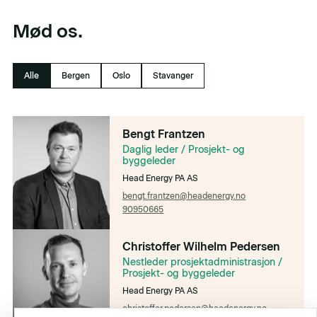
Mød os.
Alle
Bergen
Oslo
Stavanger
Bengt Frantzen
Daglig leder / Prosjekt- og
byggeleder
Head Energy PA AS
bengt.frantzen@headenergy.no
90950665
Christoffer Wilhelm Pedersen
Nestleder prosjektadministrasjon /
Prosjekt- og byggeleder
Head Energy PA AS
christoffer.pedersen@headenergy.no