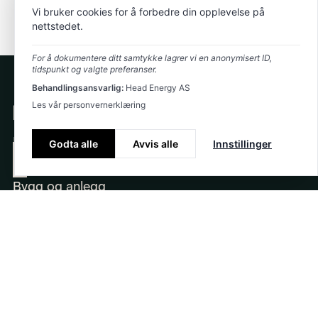
Vi bruker cookies for å forbedre din opplevelse på
nettstedet.
For å dokumentere ditt samtykke lagrer vi en anonymisert ID,
tidspunkt og valgte preferanser.
Behandlingsansvarlig:
Head Energy AS
Les vår personvernerklæring
Markeder
Godta alle
Avvis alle
Innstillinger
Energi
Bygg og anlegg
Konsulenttjenester
Om oss
Bærekraft
Historie
Strategi
Karriere