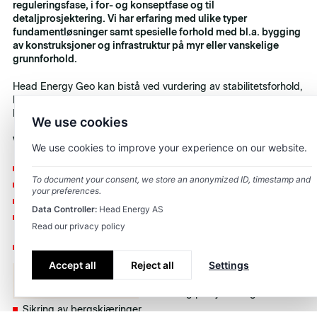
reguleringsfase, i for- og konseptfase og til
detaljprosjektering. Vi har erfaring med ulike typer
fundamentløsninger samt spesielle forhold med bl.a. bygging
av konstruksjoner og infrastruktur på myr eller vanskelige
grunnforhold.
Head Energy Geo kan bistå ved vurdering av stabilitetsforhold,
både lokalstabilitet og områdestabilitet etter NVEs
kvikkleireveileder Nr. 1/2019.
We use cookies
Vi tilbyr bl.a. følgende tjenester:
We use cookies to improve your experience on our website.
Bistand regulering
To document your consent, we store an anonymized ID, timestamp and
RIG/RIGeo i prosjekter
your preferences.
Vurdering av lokalstabilitet og områdestabilitet
Data Controller:
Head Energy AS
Fundamenteringsløsninger; direktefundamentering,
Read our privacy policy
pelefundamentering
Bærekraftige løsninger med bl.a. bygging på myr og
bevaring av myr
Accept all
Reject all
Settings
Bistand med geoteknisk forståelse i due-diligence prosesser
Om
Team
Kontakt
A-Å fra grunnundersøkelser til ferdig prosjektering
Sikring av bergskjæringer