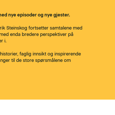
 med nye episoder og nye gjester.
ik Steinskog fortsetter samtalene med
n med enda bredere perspektiver på
r i.
storier, faglig innsikt og inspirerende
inger til de store spørsmålene om