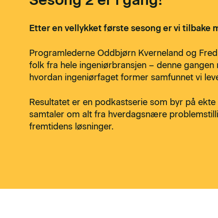
Etter en vellykket første sesong er vi tilbake
Programlederne Oddbjørn Kverneland og Fredr
folk fra hele ingeniørbransjen – denne gange
hvordan ingeniørfaget former samfunnet vi leve
Resultatet er en podkastserie som byr på ekte hi
samtaler om alt fra hverdagsnære problemstill
fremtidens løsninger.