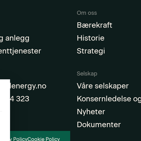
Om oss
Bærekraft
g anlegg
Historie
enttjenester
Strategi
Selskap
eadenergy.no
Våre selskaper
2 04 323
Konsernledelse og
Nyheter
Dokumenter
ivacy Policy
Cookie Policy