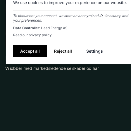
We use cookies to improve your experience on our website.
To document your consent, we store an anonymized ID, timestamp and
your preferences.
Data Controller:
Head Energy AS
Read our privacy policy
Accept all
Reject all
Settings
Faglige utfordringer
Vi jobber med markedsledende selskaper og har
rammeavtaler som gir oss tilgang til spennende og
samfunnsbyggende IT- og AI-prosjekter. Som IT-konsulent hos
oss får du jobbe med banebrytende teknologi, utfordre deg
selv faglig og være en del av et miljø hvor AI er en naturlig del
av hverdagen.