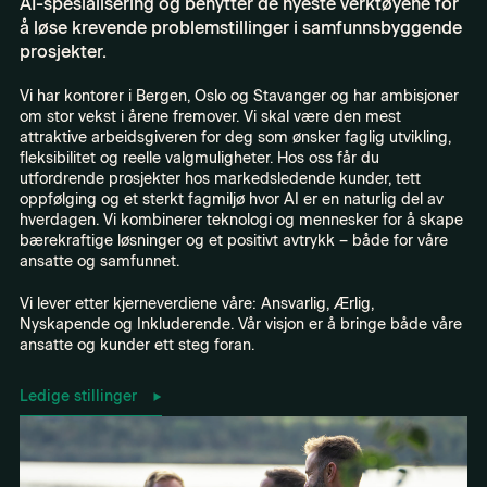
AI-spesialisering og benytter de nyeste verktøyene for
å løse krevende problemstillinger i samfunnsbyggende
prosjekter.
Vi har kontorer i Bergen, Oslo og Stavanger og har ambisjoner
om stor vekst i årene fremover. Vi skal være den mest
attraktive arbeidsgiveren for deg som ønsker faglig utvikling,
fleksibilitet og reelle valgmuligheter. Hos oss får du
utfordrende prosjekter hos markedsledende kunder, tett
oppfølging og et sterkt fagmiljø hvor AI er en naturlig del av
hverdagen. Vi kombinerer teknologi og mennesker for å skape
bærekraftige løsninger og et positivt avtrykk – både for våre
ansatte og samfunnet.
Vi lever etter kjerneverdiene våre: Ansvarlig, Ærlig,
Nyskapende og Inkluderende. Vår visjon er å bringe både våre
ansatte og kunder ett steg foran.
Ledige stillinger